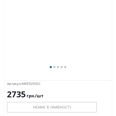
Артикул:
AW97I255DC
2735
грн.
/шт
НЕМАЄ В НАЯВНОСТІ