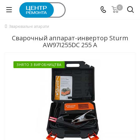
0
Зварювальні апарати
Сварочный аппарат-инвертор Sturm
AW97I255DC 255 А
ЗНЯТО З ВИРОБНИЦТВА