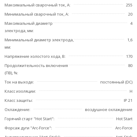
Максимальный сварочный ток, А
255
Минимальный сварочный ток, А
20
Максимальный диаметр
4
электрода, мм
Минимальный диаметр электрода,
1,6
мм
Напряжение холостого хода, В
170
Продолжительность включения
80
(ПВ), %
Ток на выходе
постоянный (DC)
Класс изоляции
H
Класс защиты
IP 21
Охлаждение
воздушное охлаждение
Горячий старт "Hot Start"
Hot Start
Форсаж дуги "Arc-Force"
Arc-Force
Антиприлипание "Anti-Stick"
Anti-Stick