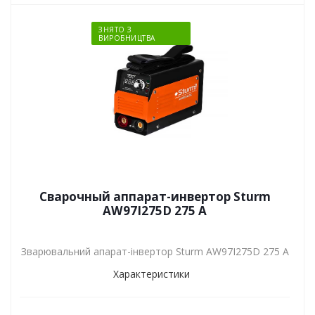
ЗНЯТО З
ВИРОБНИЦТВА
Сварочный аппарат-инвертор Sturm
AW97I275D 275 А
Зварювальний апарат-інвертор Sturm AW97I275D 275 А
Характеристики