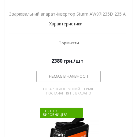
Зварювальний апарат-інвертор Sturm AW97I235D 235 А
Характеристики
Порівняти
2380
грн.
/шт
НЕМАЄ В НАЯВНОСТІ
ТОВАР НЕДОСТУПНИЙ. ТЕРМІН
ПОСТАЧАННЯ НЕ ВКАЗАНО
ЗНЯТО З
ВИРОБНИЦТВА