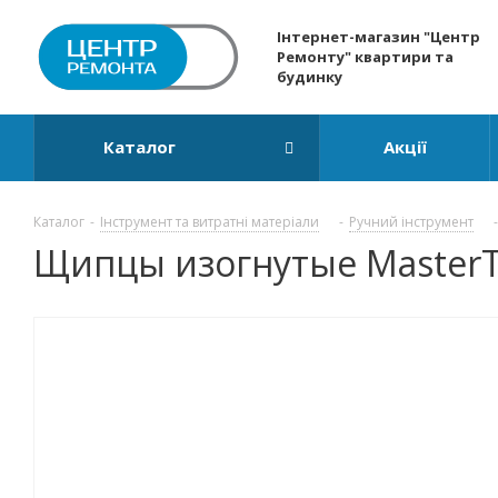
Інтернет-магазин "Центр
Ремонту" квартири та
будинку
Каталог
Акції
Каталог
-
Інструмент та витратні матеріали
-
Ручний інструмент
-
Щипцы изогнутые MasterTo