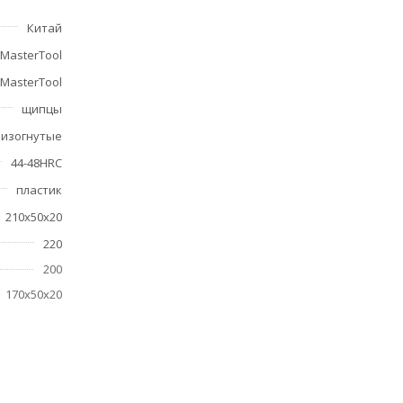
Китай
MasterTool
MasterTool
щипцы
изогнутые
44-48HRC
пластик
210х50х20
220
200
170х50х20