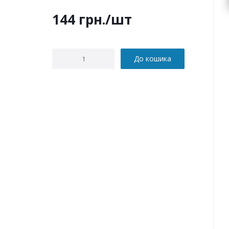
144
грн.
/шт
До кошика