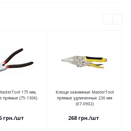
asterTool 175 мм,
Клещи зажимные MasterTool
 прямые (75-1306)
прямые удлиненные 230 мм
д
(07-0902)
6
грн.
/шт
268
грн.
/шт