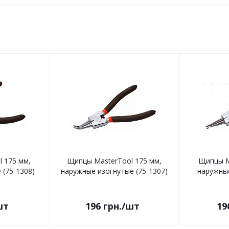
 175 мм,
Щипцы MasterTool 175 мм,
Щипцы M
 (75-1308)
наружные изогнутые (75-1307)
наружные
шт
196
грн.
/шт
19