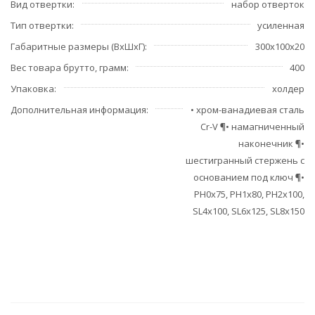
Вид отвертки
набор отверток
Тип отвертки
усиленная
Габаритные размеры (ВхШхГ)
300х100х20
Вес товара брутто, грамм
400
Упаковка
холдер
Дополнительная информация
• хром-ванадиевая сталь
Cr-V ¶• намагниченный
наконечник ¶•
шестигранный стержень с
основанием под ключ ¶•
PH0x75, PH1x80, PH2x100,
SL4x100, SL6x125, SL8x150