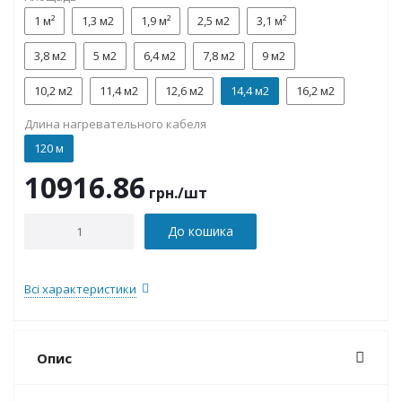
1 м²
1,3 м2
1,9 м²
2,5 м2
3,1 м²
3,8 м2
5 м2
6,4 м2
7,8 м2
9 м2
10,2 м2
11,4 м2
12,6 м2
14,4 м2
16,2 м2
Длина нагревательного кабеля
120 м
10916.86
грн.
/шт
До кошика
Всі характеристики
Опис