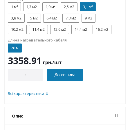
1 м²
1,3 м2
1,9 м²
2,5 м2
3,1 м²
3,8 м2
5 м2
6,4 м2
7,8 м2
9 м2
10,2 м2
11,4 м2
12,6 м2
14,4 м2
16,2 м2
Длина нагревательного кабеля
26 м
3358.91
грн.
/шт
До кошика
Всі характеристики
Опис