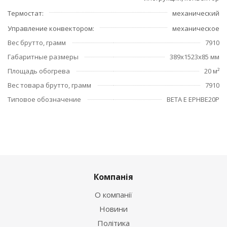
Термостат
механический
Управление конвектором
механическое
Вес брутто, грамм
7910
Габаритные размеры
389x1523x85 мм
Площадь обогрева
20 м²
Вес товара брутто, грамм
7910
Типовое обозначение
BETA Е EPHBE20P
Компанія
О компанії
Новини
Політика