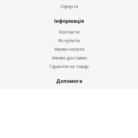
Оферта
Інформація
Контакти
Як купити
Умови оплати
Умови доставки
Гарантія на товар
Допомога
Питання-відповідь
Бренди
Наші контакти
+38 067 502 20 26
zakaz@ekt.com.ua