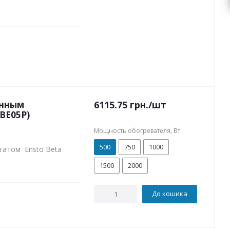
онным
6115.75
грн.
/шт
HBE05P)
Мощность обогревателя, Вт
500
750
1000
татом Ensto Beta
1500
2000
До кошика