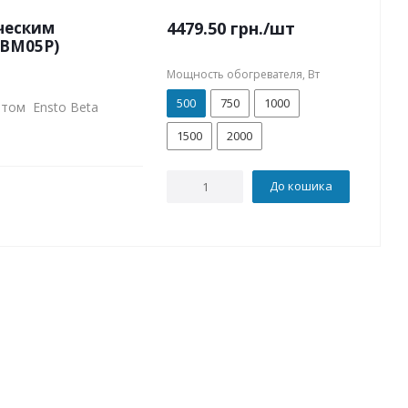
ческим
4479.50
грн.
/шт
HBM05P)
Мощность обогревателя, Вт
500
750
1000
атом Ensto Beta
1500
2000
До кошика