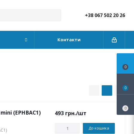
+38 067 502 20 26
Контакти
0
0
0
 mini (EPHBAC1)
493
грн.
/шт
До кошика
AC1)