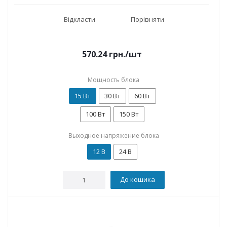
Відкласти
Порівняти
570.24
грн.
/шт
Мощность блока
15 Вт
30 Вт
60 Вт
100 Вт
150 Вт
Выходное напряжение блока
12 В
24 В
До кошика