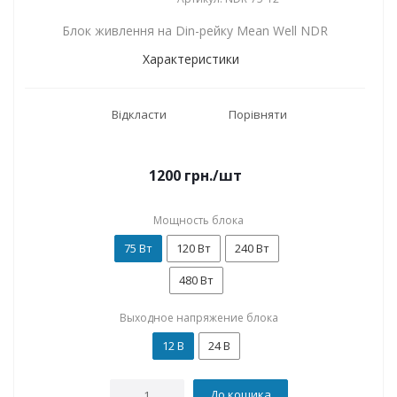
Блок живлення на Din-рейку Mean Well NDR
Характеристики
Відкласти
Порівняти
1200
грн.
/шт
Мощность блока
75 Вт
120 Вт
240 Вт
480 Вт
Выходное напряжение блока
12 В
24 В
До кошика