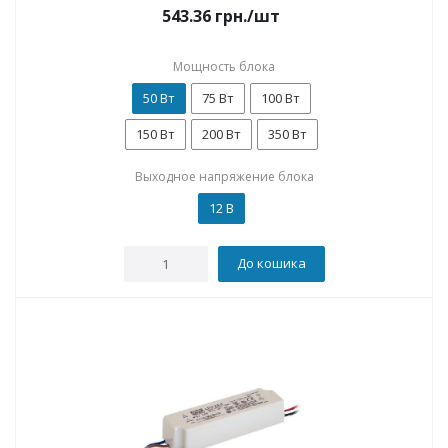
543.36
грн.
/шт
Мощность блока
50 Вт
75 Вт
100 Вт
150 Вт
200 Вт
350 Вт
Выходное напряжение блока
12 В
До кошика