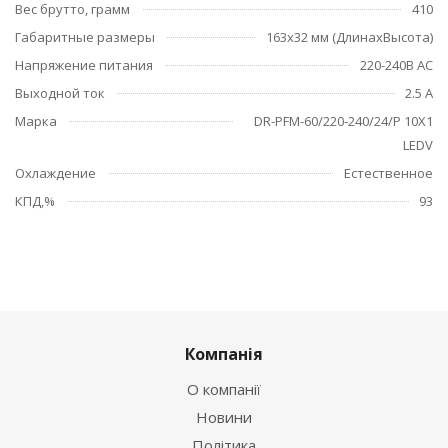
Вес брутто, грамм
410
Габаритные размеры
163х32 мм (ДлинахВысота)
Напряжение питания
220-240B AC
Выходной ток
2.5 А
Марка
DR-PFM-60/220-240/24/P 10X1
LEDV
Охлаждение
Естественное
КПД,%
93
Компанія
О компанії
Новини
Політика