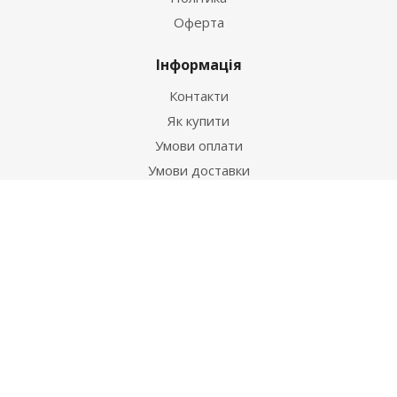
Оферта
Інформація
Контакти
Як купити
Умови оплати
Умови доставки
Гарантія на товар
Допомога
Питання-відповідь
Бренди
Наші контакти
+38 067 502 20 26
zakaz@ekt.com.ua