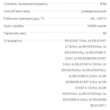
Степень пылевлагозащиты
IP66
Способ монтажа
универсальный
Рабочая температура, °С
-40…+50 °C
Срок службы
50000 часов
Гарантия, мес.
60
Стандарты
EN 61347-1/Acc. to EN 61347-
2-13/Acc. to EN 55015/Acc. to
EN 61547/Acc. to EN 61000-3-
2/Acc. to EN 62384 EN 61347-
1/Acc. to EN 61347-2-13/Acc. to
EN 55015/Acc. to EN 61547/Acc.
to EN 61000-3-2/Acc. to EN
62384 EN 61347-1/Acc. to EN
61347-2-13/Acc. to EN
55015/Acc. to EN 61547/Acc. to
EN 61000-3-2/Acc. to EN 62384
EN 61347-1