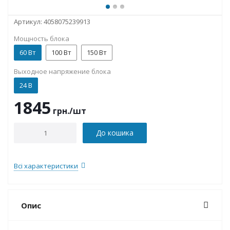
Артикул:
4058075239913
Мощность блока
60 Вт
100 Вт
150 Вт
Выходное напряжение блока
24 В
1845
грн.
/шт
До кошика
Всі характеристики
Опис