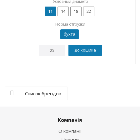
Условный диаметр
11
14
18
22
Норма отгрузки
бухта
До кошика
Список брендов
Компанія
О компанії
Новини