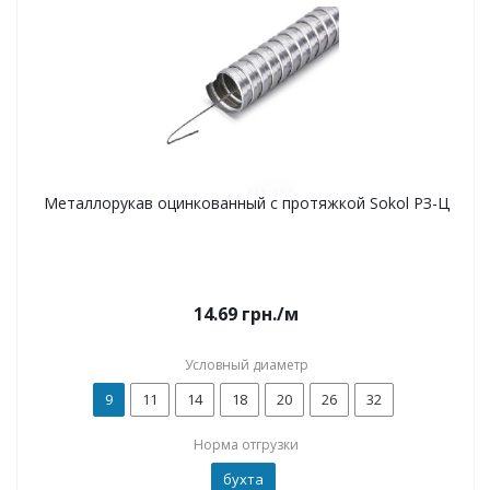
Металлорукав оцинкованный с протяжкой Sokol РЗ-Ц
14.69
грн.
/м
Условный диаметр
9
11
14
18
20
26
32
Норма отгрузки
бухта