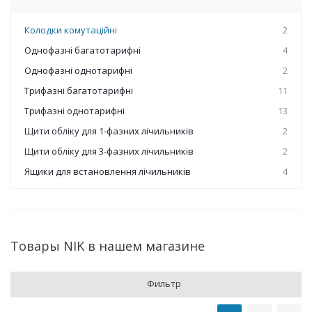
Колодки комутаційні
2
Однофазні багатотарифні
4
Однофазні однотарифні
2
Трифазні багатотарифні
11
Трифазні однотарифні
13
Щити обліку для 1-фазних лічильників
2
Щити обліку для 3-фазних лічильників
2
Ящики для встановлення лічильників
4
Товары NIK в нашем магазине
Фильтр