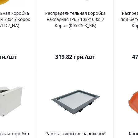
ьная коробка
Распределительная коробка
Распре
н 73x45 Kopos
накладная IP65 103х103х57
под бет
5/LD2_NA)
Kopos (005.CS.K_KB)
Ko
рн.
/шт
319.82
грн.
/шт
47
ьная коробка
Рамкка закрытая напольной
Кры