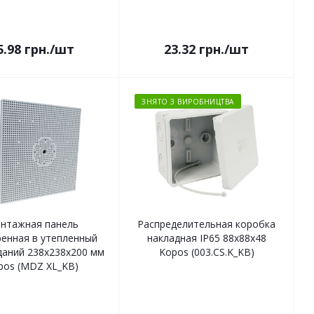
5.98
грн.
/шт
23.32
грн.
/шт
ЗНЯТО З ВИРОБНИЦТВА
нтажная панель
Распределительная коробка
енная в утепленный
накладная IP65 88х88х48
даний 238х238х200 мм
Kopos (003.CS.K_KB)
pos (MDZ XL_KB)