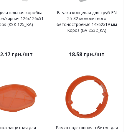
делительная коробка
Втулка концевая для труб EN
он/кирпич 126x126x51
25-32 монолитного
pos (KSK 125_KA)
бетоностроения 14х62х19 мм
Kopos (BV 2532_KA)
2.17
грн.
/шт
18.58
грн.
/шт
шка защитная для
Рамка надставная в бетон для