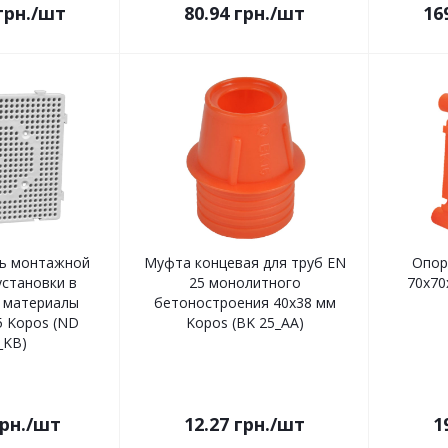
грн.
/шт
80.94
грн.
/шт
16
ть монтажной
Муфта концевая для труб EN
Опор
установки в
25 монолитного
70х70
 материалы
бетоностроения 40х38 мм
5 Kopos (ND
Kopos (BK 25_AA)
KB)
рн.
/шт
12.27
грн.
/шт
1