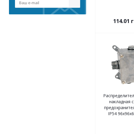
114.01
г
Распределител
накладная с
предохраните
IP54 96х96х