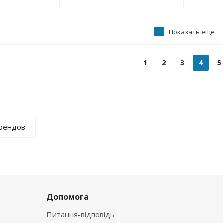
Показать еще
1
2
3
4
5
брендов
Допомога
Питання-відповідь