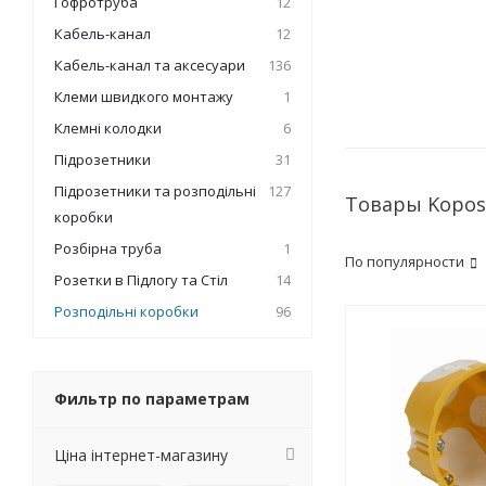
Гофротруба
12
Кабель-канал
12
Кабель-канал та аксесуари
136
Клеми швидкого монтажу
1
Клемні колодки
6
Підрозетники
31
Підрозетники та розподільні
127
Товары Kopos
коробки
Розбірна труба
1
По популярности
Розетки в Підлогу та Стіл
14
Розподільні коробки
96
Фильтр по параметрам
Ціна інтернет-магазину