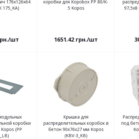
ич 176х126х64
коробки для Kopobox PP 80/K-
распре
K 175_KA)
5 Kopos
97,5х8
рн.
/шт
1651.42
грн.
/шт
3
модульных
Крышка для
Распре
льной коробки
распределительных коробок в
под бет
 Kopos (PP
бетон 90х76х27 мм Kopos
Ko
_LB)
(KBV-3_KB)