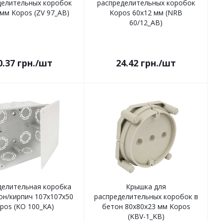
делительных коробок
распределительных коробок
 мм Kopos (ZV 97_AB)
Kopos 60х12 мм (NRB
60/12_AB)
0.37
грн.
/шт
24.42
грн.
/шт
делительная коробка
Крышка для
он/кирпич 107х107х50
распределительных коробок в
pos (KO 100_KA)
бетон 80х80х23 мм Kopos
(KBV-1_KB)