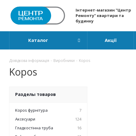
Інтернет-магазин "Центр
Ремонту" квартири та
будинку
Каталог
Акції
Довідкова інформація
-
Виробники
-
Kopos
Kopos
Разделы товаров
Kopos фурнітура
7
Аксесуари
124
Гладкостінна труба
16