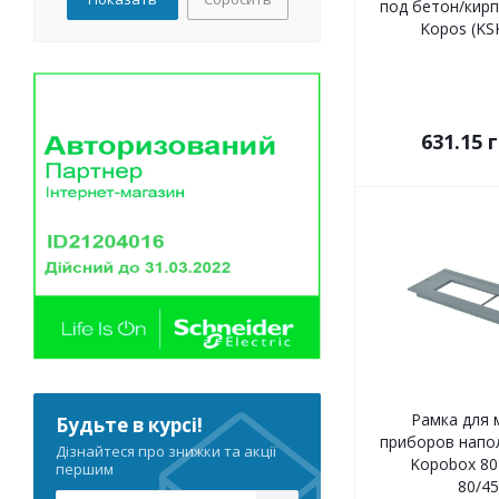
под бетон/кирп
Kopos (KS
631.15
г
Рамка для 
Будьте в курсі!
приборов напо
Дізнайтеся про знижки та акції
Kopobox 80
першим
80/45