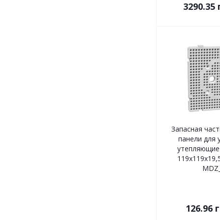
3290.35
Запасная час
панели для 
утепляющие
119х119х19,
MDZ_
126.96
г