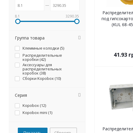
Распределител
8.1
3290.35
под гипсокарто
(KUL 68-4
Группа товара
Клеммные колодки (
5
)
41.93
г
Распределительные
коробки (
42
)
Аксессуары для
распределительных
коробок (
38
)
Сборки Kopobox (
10
)
Серия
Kopobox (
12
)
Kopobox mini (
1
)
Распределител
Сбросить