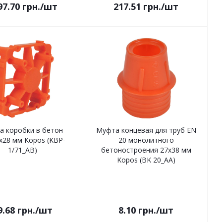
97.70
грн.
/шт
217.51
грн.
/шт
а коробки в бетон
Муфта концевая для труб EN
х28 мм Kopos (KBP-
20 монолитного
1/71_AB)
бетоностроения 27х38 мм
Kopos (BK 20_AA)
9.68
грн.
/шт
8.10
грн.
/шт