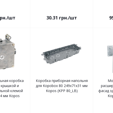
рн.
/шт
30.31
грн.
/шт
9
ьная коробка
Коробка приборная напольня
Мо
 крышкой и
для Kopobox 80 249х71х31 мм
расшир
льной клемой
Kopos (KPP 80_LB)
фасад з
64 мм Kopos
Ko