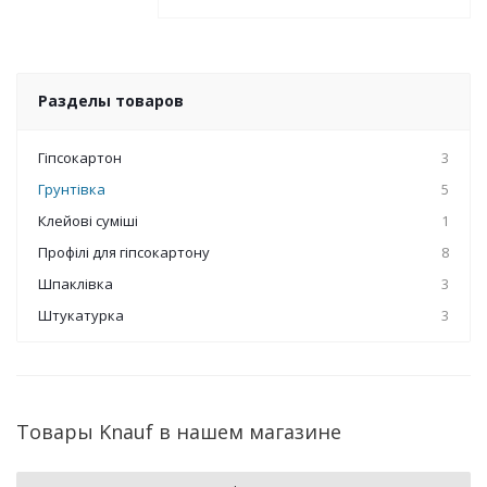
Разделы товаров
Гіпсокартон
3
Грунтівка
5
Клейові суміші
1
Профілі для гіпсокартону
8
Шпаклівка
3
Штукатурка
3
Товары Knauf в нашем магазине