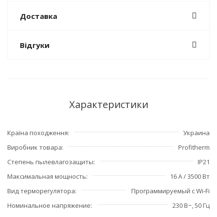
Доставка
Відгуки
Характеристики
Країна походження
Украина
Виробник товара
Profitherm
Степень пылевлагозащиты
IP21
Максимальная мощность
16 А / 3500 Вт
Вид терморегулятора
Программируемый с Wi-Fi
Номинальное напряжение
230 В~, 50 Гц