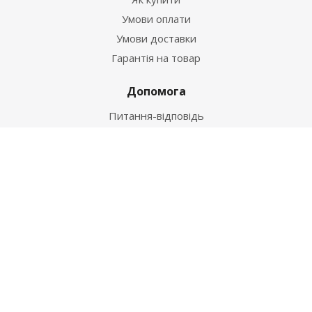
Умови оплати
Умови доставки
Гарантія на товар
Допомога
Питання-відповідь
Бренди
Наші контакти
+38 067 502 20 26
zakaz@ekt.com.ua
м. Київ, вул. Магнітогорська 1-А
2026 © "Центр Ремонту"