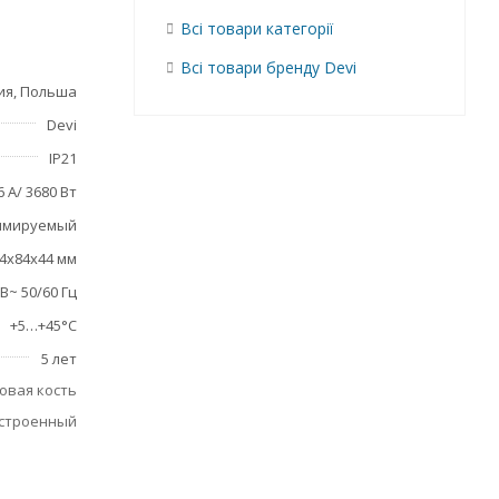
Всі товари категорії
Всі товари бренду Devi
ия, Польша
Devi
IP21
6 А/ 3680 Вт
ммируемый
4х84х44 мм
 В~ 50/60 Гц
+5…+45°С
5 лет
овая кость
встроенный