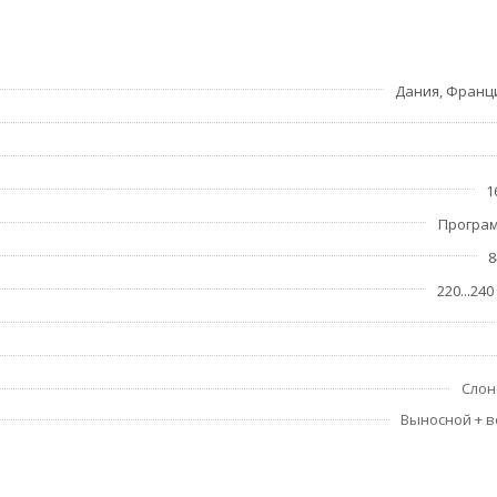
ь!
Дания, Франц
еллектуальным таймером
1
Програ
8
220...240
Слон
Выносной + 