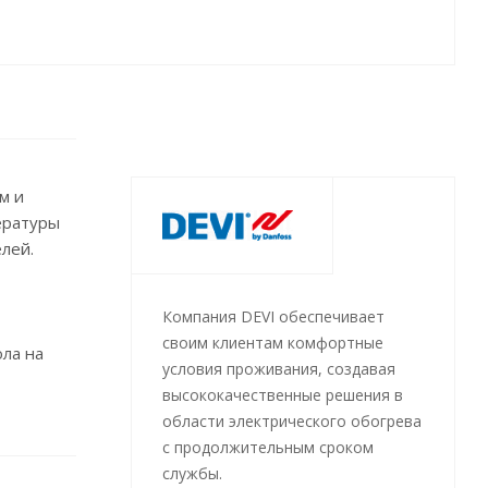
м и
ературы
лей.
Компания DEVI обеспечивает
своим клиентам комфортные
ла на
условия проживания, создавая
высококачественные решения в
лючения и
области электрического обогрева
с продолжительным сроком
нтии – 5
службы.