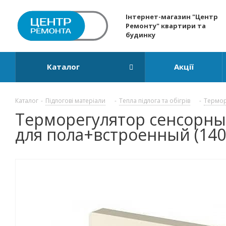
Інтернет-магазин "Центр
Ремонту" квартири та
будинку
Каталог
Акції
Каталог
-
Підлогові матеріали
-
Тепла підлога та обігрів
-
Термор
Терморегулятор сенсорны
для пола+встроенный (140