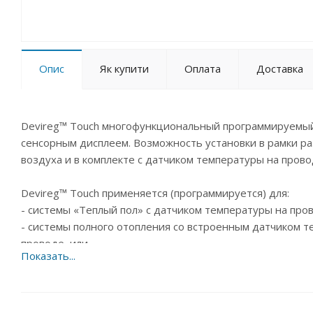
Опис
Як купити
Оплата
Доставка
Devireg™ Touch многофункциональный программируемый
сенсорным дисплеем. Возможность установки в рамки 
воздуха и в комплекте с датчиком температуры на пров
Devireg™ Touch применяется (программируется) для:
- системы «Теплый пол» с датчиком температуры на про
- системы полного отопления со встроенным датчиком т
проводе, или
- системы полного отопления со встроенным датчиком в
выключения, два комфортных периода для каждого дня 
последние 7, 30 дней и с момента первого включения. У
лет. Для систем снеготаяния не применять.