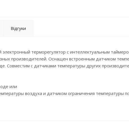
Відгуки
 электронный терморегулятор с интеллектуальным таймеро
разных производителей. Оснащен встроенным датчиком темп
оде. Совместим с датчиками температуры других производите
воде или
емпературы воздуха и датчиком ограничения температуры по
оздуха. Интеллектуальный таймер – с прогнозом времени вк
недели. Встроенный счетчик потребления электроэнергии за
станавливается в монтажную коробку. Расширенный срок гара