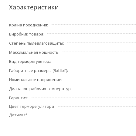
Характеристики
Для систем снеготаяния и антиоблединения не применят
Країна походження
Терморегулятор комнатный с сенсорным экраном и инт
Виробник товара
- Удобный для пользователя
- Высокий уровень качества
Степень пылевлагозащиты
- Гарантия 5 лет
Максимальная мощность
- Современный дизайн
Вид терморегулятора
- Высокий уровень техподдержки
Габаритные размеры (ВхШхГ)
- Экономия электроэнергии
- Без подключения к сети (BMS, Devinet™, DEVIlink™)
Номинальное напряжение
Диапазон рабочих температур
Гарантия
Цвет терморегулятора
Датчик t°