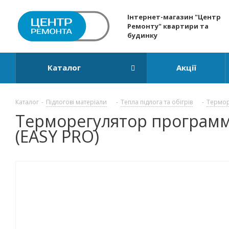
Інтернет-магазин "Центр
Ремонту" квартири та
будинку
Каталог
Акції
Каталог
-
Підлогові матеріали
-
Тепла підлога та обігрів
-
Термор
Терморегулятор программ
(EASY PRO)