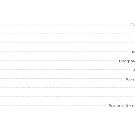
Юж
16
Програ
8
100-2
Выносной + 