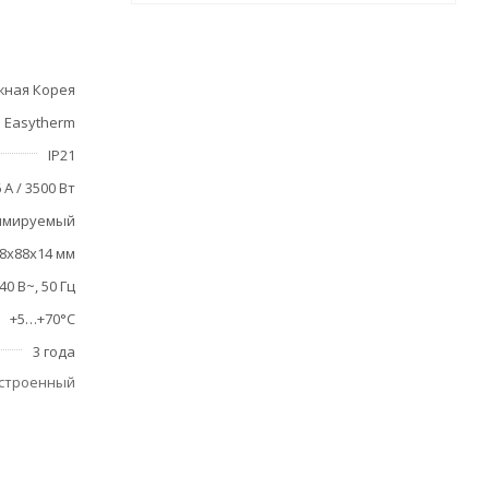
ная Корея
Easytherm
IP21
 А / 3500 Вт
ммируемый
8х88х14 мм
40 В~, 50 Гц
+5…+70°С
3 года
встроенный