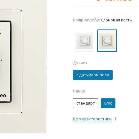
Колір виробу:
Слоновая кость
Датчик
с датчиком пола
Рамка
стандарт
unic
Всі характеристики