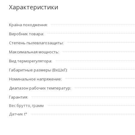
Характеристики
Универсальный терморегулятор
Используйте устройство вместе с нагревательными каб
Країна походження
себя в выборе!
Виробник товара
Степень пылевлагозащиты
Максимальная мощность
Вид терморегулятора
Габаритные размеры (ВхШхГ)
Номинальное напряжение
Диапазон рабочих температур
Гарантия
Вес брутто, грамм
Датчик t°