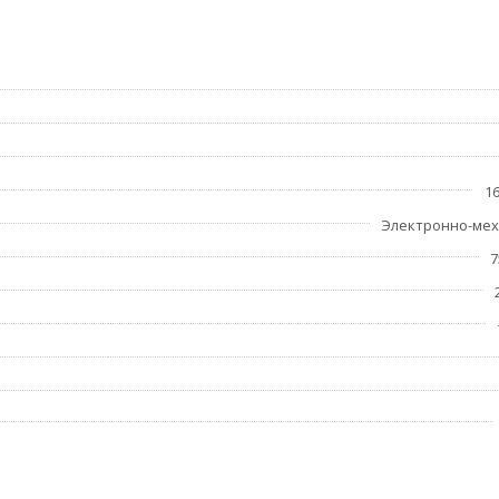
елями и пленками большинства производителей. Не ограничи
16
Электронно-ме
7