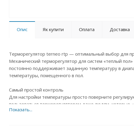
Опис
Як купити
Оплата
Доставка
Терморегулятор terneo rtp — оптимальный выбор для 
Механический терморегулятор для систем «теплый пол» 
постоянно поддерживает заданную температуру в диапаз
температуры, помещенного в пол.
Самый простой контроль
Для настройки температуры просто поверните регулиру
пользоваться терморегулятором даже людям, которые «
Все необходимое для монтажа — в комплекте
Комплект поставки включает сам терморегулятор, датчи
декоративную рамку. Терморегулятор монтируется в ст