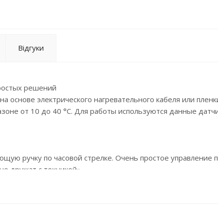
Відгуки
простых решений
на основе электрического нагревательного кабеля или пленк
оне от 10 до 40 °С. Для работы используются данные датч
ющую ручку по часовой стрелке. Очень простое управление 
не дружат с техникой».
к температуры с соединительным проводом длиной 3 м и
андартный подрозетник диаметром 60 мм.