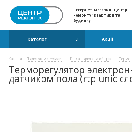
Інтернет-магазин "Центр
Ремонту" квартири та
будинку
Каталог
Акції
Каталог
-
Підлогові матеріали
-
Тепла підлога та обігрів
-
Термор
Терморегулятор электронн
датчиком пола (rtp unic сл