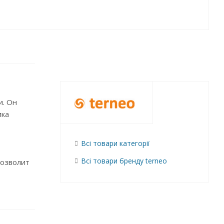
и. Он
ика
Всі товари категорії
Всі товари бренду terneo
позволит