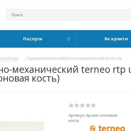
Послуги
Як купити
егулятори
-
Терморегулятор электронно-механический terneo rtp
о-механический terneo rtp u
оновая кость)
Артикул:
rtp unic слоновая
кость