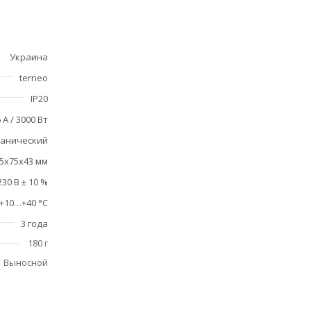
вайте
Украина
terneo
IP20
 А / 3000 Вт
ханический
5х75х43 мм
230 В ± 10 %
+10…+40 °C
3 года
180 г
Выносной