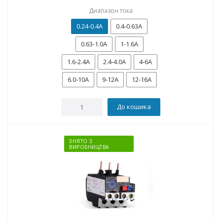
Диапазон тока
0.24-0.4А
0.4-0.63А
0.63-1.0А
1-1.6А
1.6-2.4А
2.4-4.0А
4-6А
6.0-10A
9-12А
12-16A
До кошика
ЗНЯТО З
ВИРОБНИЦТВА