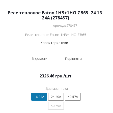
Реле тепловое Eaton 1НЗ+1НО ZB65 -24 16-
24A (278457)
Артикул: 278457
Реле теплове Eaton 1НЗ+1НО ZB65
Характеристики
Відкласти
Порівняти
2326.46
грн.
/шт
Диапазон тока
16-24A
24-40A
40-57A
50-65A