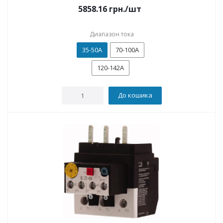
5858.16
грн.
/шт
Диапазон тока
35-50A
70-100А
120-142А
До кошика