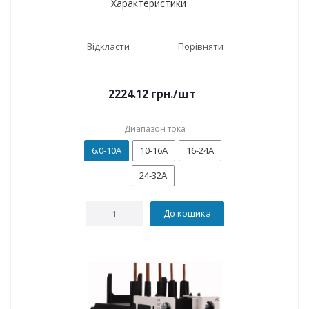
Характеристики
Відкласти
Порівняти
2224.12
грн.
/шт
Диапазон тока
6.0-10A
10-16A
16-24A
24-32A
До кошика