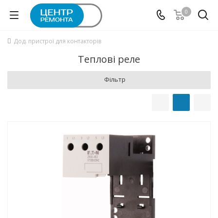
0
Дод. пристрої для контакторів
Теплові реле
Фільтр