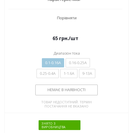
Порівняти
65
грн.
/шт
Диапазон тока
0.1-0.16А
0.16-0.25А
0.25-0.4А
1-1.6А
9-13А
НЕМАЄ В НАЯВНОСТІ
ТОВАР НЕДОСТУПНИЙ. ТЕРМІН
ПОСТАЧАННЯ НЕ ВКАЗАНО
ЗНЯТО З
ВИРОБНИЦТВА