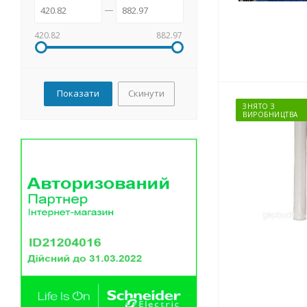
420.82
882.97
Скинути
ЗНЯТО З
ВИРОБНИЦТВА