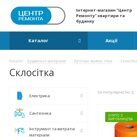
Інтернет-магазин "Центр
Ремонту" квартири та
будинку
Каталог
Акції
Каталог
-
Будівельні матеріали
-
Куточки, маяки, сітки
-
Склосітк
Склосітка
За популярністю
Електрика
Сантехніка
ЗНЯТО З
ВИРОБНИЦТВА
Інструмент та витратні
матеріали