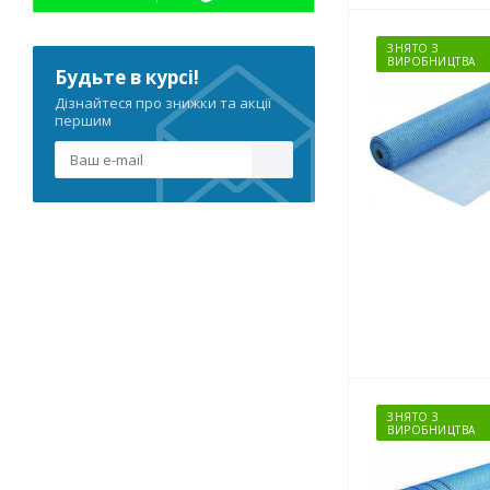
ЗНЯТО З
ВИРОБНИЦТВА
Будьте в курсі!
Дізнайтеся про знижки та акції
першим
ЗНЯТО З
ВИРОБНИЦТВА