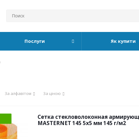
Послуги
Як купити
а
За алфавітом
За ціною
Сетка стекловолоконная армирующ
MASTERNET 145 5х5 мм 145 г/м2