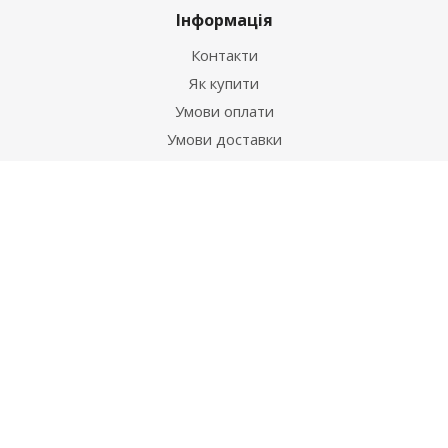
Інформація
Контакти
Як купити
Умови оплати
Умови доставки
Гарантія на товар
Допомога
Питання-відповідь
Бренди
Наші контакти
+38 067 502 20 26
zakaz@ekt.com.ua
м. Київ, вул. Магнітогорська 1-А