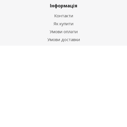
Інформація
Контакти
Як купити
Умови оплати
Умови доставки
Гарантія на товар
Допомога
Питання-відповідь
Бренди
Наші контакти
+38 067 502 20 26
zakaz@ekt.com.ua
м. Київ, вул. Магнітогорська 1-А