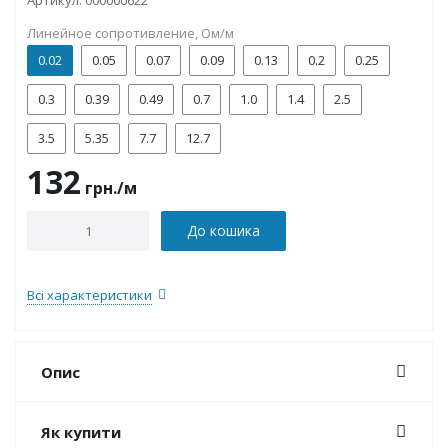
Артикул:
000000622
Линейное сопротивление, Ом/м
0.02
0.05
0.07
0.09
0.13
0.2
0.25
0.3
0.39
0.49
0.7
1.0
1.4
2.5
3.5
5.35
7.7
12.7
132
грн.
/м
До кошика
Всі характеристики
Опис
Як купити