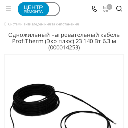
0
Системи антизледеніння та сніготанення
Одножильный нагревательный кабель
ProfiTherm (Эко плюс) 23 140 Вт 6.3 м
(000014253)