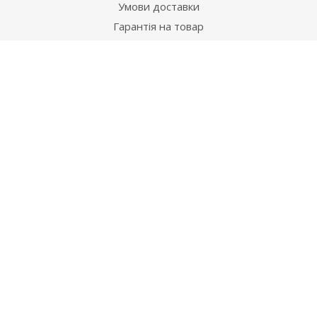
Умови доставки
Гарантія на товар
Допомога
Питання-відповідь
Бренди
Наші контакти
+38 067 502 20 26
zakaz@ekt.com.ua
м. Київ, вул. Магнітогорська 1-А
2026 © "Центр Ремонту"