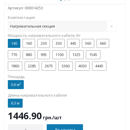
Артикул:
000014253
Комплектация
Нагревательная секция
Мощность нагревательного кабеля, Вт
140
160
230
330
445
560
660
770
880
995
1100
1325
1545
1860
2285
2675
3360
4030
4445
Площадь
0,6 м²
Длина нагревательного кабеля
6.3 м
1446.90
грн.
/шт
До кошика