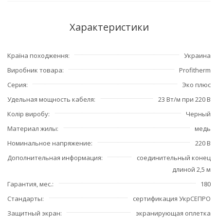
Характеристики
Країна походження
Украина
Виробник товара
Profitherm
Серия
Эко плюс
Удельная мощность кабеля
23 Вт/м при 220 В
Колір виробу
Черный
Материал жилы
медь
Номинальное напряжение
220 В
Дополнительная информация
соединительный конец
длиной 2,5 м
Гарантия, мес.
180
Стандарты
сертификация УкрСЕПРО
Защитный экран
экранирующая оплетка