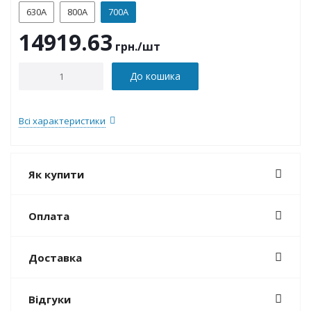
630А
800А
700А
14919.63
грн.
/шт
До кошика
Всі характеристики
Як купити
Оплата
Доставка
Відгуки