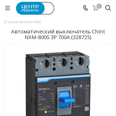
0
Силові автомати Chint
Автоматический выключатель Chint
NXM-800S 3P 700А (328725)