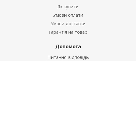
Як купити
Умови оплати
Умови доставки
Гарантія на товар
Допомога
Питання-відповідь
Бренди
Наші контакти
+38 067 502 20 26
zakaz@ekt.com.ua
м. Київ, вул. Магнітогорська 1-А