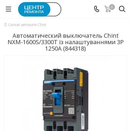
0
Силові автомати Chint
Автоматический выключатель Chint
NXM-1600S/3300T із налаштуваннями 3P
1250А (844318)