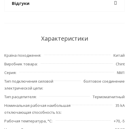
Відгуки
Характеристики
Країна походження
Китай
Виробник товара
Chint
Серия
NM1
Тип подключения силовой
болтовое соединение
электрической цепи
Тип расцепителя
Термомагнитный
Номинальная рабочая наибольшая
35 kA
отключающая способность Ics
Рабочая температура, °С
+70, -5