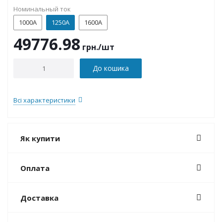
Номинальный ток
1000А
1250А
1600А
49776.98
грн.
/шт
До кошика
Всі характеристики
Як купити
Оплата
Доставка