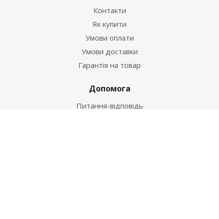
Контакти
Як купити
Умови оплати
Умови доставки
Гарантія на товар
Допомога
Питання-відповідь
Бренди
Наші контакти
+38 067 502 20 26
zakaz@ekt.com.ua
м. Київ, вул. Магнітогорська 1-А