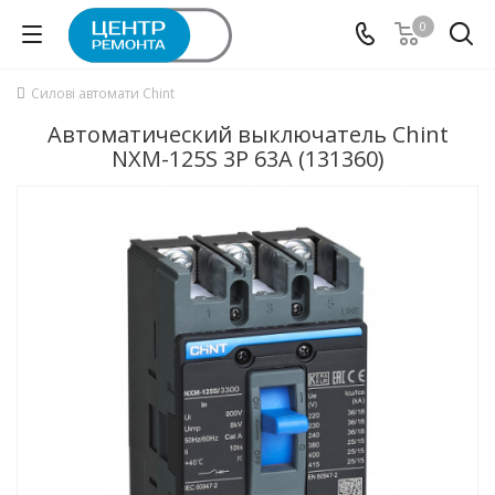
0
Силові автомати Chint
Автоматический выключатель Chint
NXM-125S 3P 63А (131360)