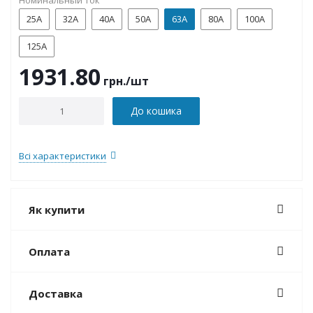
Номинальный ток
25А
32А
40А
50А
63А
80А
100А
125А
1931.80
грн.
/шт
До кошика
Всі характеристики
Як купити
Оплата
Доставка