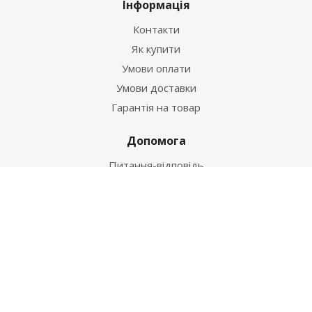
Інформація
Контакти
Як купити
Умови оплати
Умови доставки
Гарантія на товар
Допомога
Питання-відповідь
Бренди
Наші контакти
+38 067 502 20 26
zakaz@ekt.com.ua
м. Київ, вул. Магнітогорська 1-А