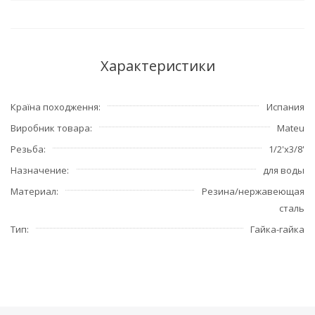
Характеристики
Країна походження
Испания
Виробник товара
Mateu
Резьба
1/2'x3/8'
Назначение
для воды
Материал
Резина/нержавеющая
сталь
Тип
Гайка-гайка