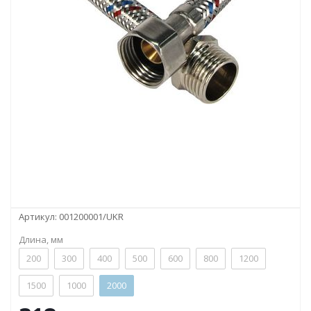
Артикул:
001200001/UKR
Длина, мм
200
300
400
500
600
800
1200
1500
1000
2000