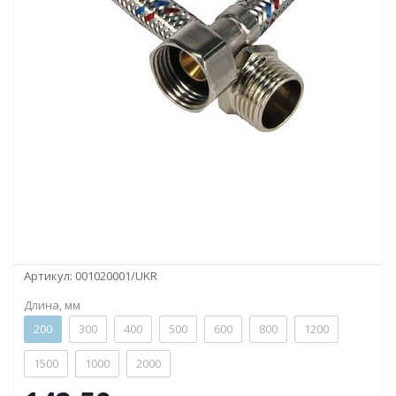
Артикул:
001020001/UKR
Длина, мм
200
300
400
500
600
800
1200
1500
1000
2000