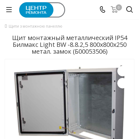
0
Щити з монтажною панеллю
Щит монтажный металлический IP54
Билмакс Light BW -8.8.2,5 800х800x250
метал. замок (Б00053506)