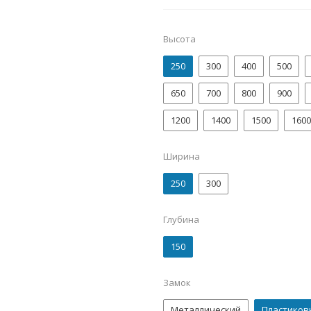
Высота
250
300
400
500
650
700
800
900
1200
1400
1500
1600
Ширина
250
300
Глубина
150
Замок
Металлический
Пластиков