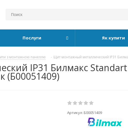
Послуги
Як купити
ити з монтажною панеллю
-
Щит монтажный металлический IP31 Билмак
кий IP31 Билмакс Standart B
к (Б00051409)
Артикул:
Б00051409