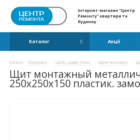
Інтернет-магазин "Центр
Ремонту" квартири та
будинку
Каталог
Акції
Каталог
-
Електрика
-
Щити, шафи, боксі
-
Щити монтажні
-
Щ
Щит монтажный металличес
250x250x150 пластик. замо