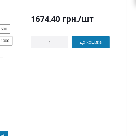
1674.40
грн.
/шт
600
1000
До кошика
ый