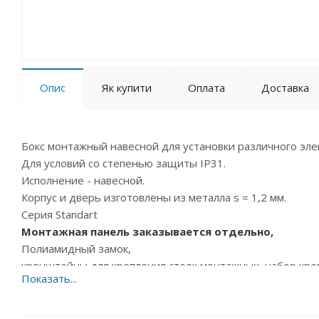
Опис
Як купити
Оплата
Доставка
Бокс монтажный навесной для установки различного эле
Для условий со степенью защиты IP31.
Исполнение - навесной.
Корпус и дверь изготовлены из металла s = 1,2 мм.
Серия Standart
Монтажная панель заказывается отдельно,
Полиамидный замок,
кронштейны для крепления стоек монтажных, набор крепе
Дополнительная комплектация (стойки монтажные, наб
заказываются отдельно) полностью совместима с BOX Wal