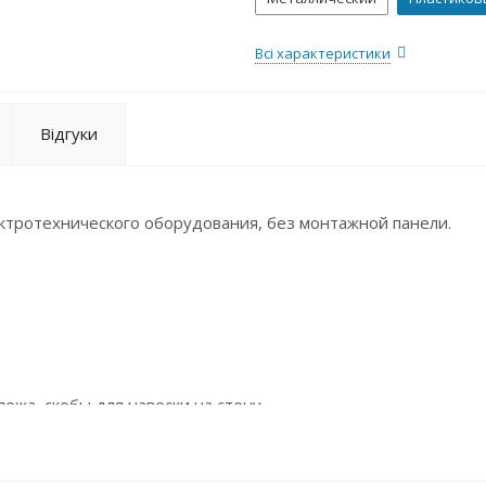
Всі характеристики
Відгуки
ктротехнического оборудования, без монтажной панели.
жа, скобы для навески на стену.
орные монтажные панели, экраны, кронштейны монтажные
l со степенью защиты IP 54 и IP 31.