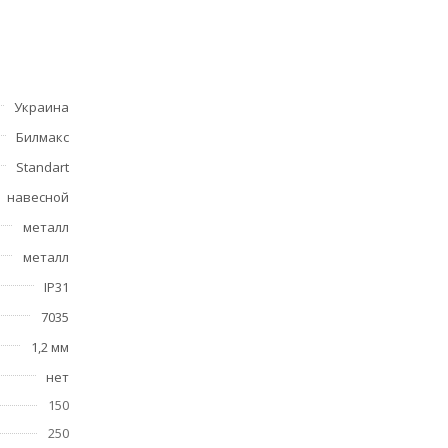
Украина
Билмакс
Standart
навесной
металл
металл
IP31
7035
1,2 мм
нет
150
250