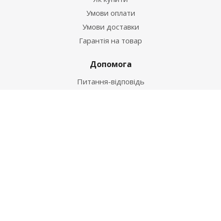
Умови оплати
Умови доставки
Гарантія на товар
Допомога
Питання-відповідь
Бренди
Наші контакти
+38 067 502 20 26
zakaz@ekt.com.ua
м. Київ, вул. Магнітогорська 1-А
2026 © "Центр Ремонту"