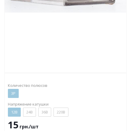
Количество полюсов
3P
Напряжение катушки
12В
24В
36В
220В
15
грн.
/шт