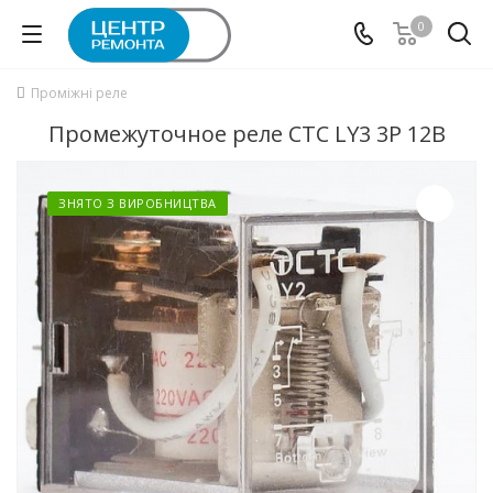
0
Проміжні реле
Промежуточное реле СТС LY3 3P 12В
ЗНЯТО З ВИРОБНИЦТВА