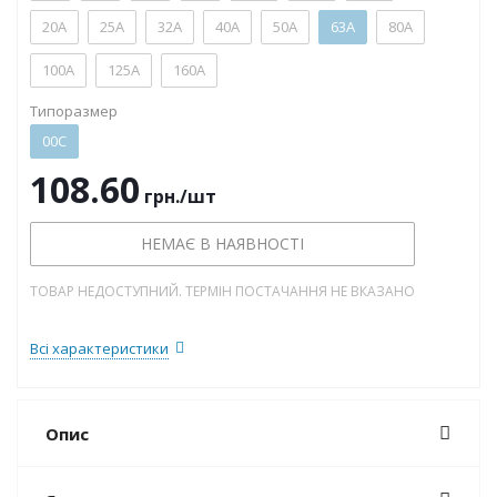
20А
25А
32А
40А
50А
63А
80А
100А
125А
160А
Типоразмер
00C
108.60
грн.
/шт
НЕМАЄ В НАЯВНОСТІ
ТОВАР НЕДОСТУПНИЙ. ТЕРМІН ПОСТАЧАННЯ НЕ ВКАЗАНО
Всі характеристики
Опис