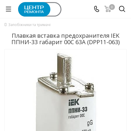
0
Запобіжники та тримачі
Плавкая вставка предохранителя IEK
ППНИ-33 габарит 00C 63А (DPP11-063)