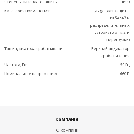
Степень пылевлагозащиты
IP00
Категория применения
gL/gG (для защиты
кабелей и
распределительных
устройств от к.з. и
перегрузки)
Тип индикатора срабатывания
Верхний индикатор
срабатывания
Частота, Гц
50 Гц
Номинальное напряжение
660 В
Компанія
О компанії