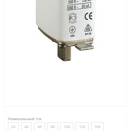
Номинальный ток
2А
4А
6А
8А
10А
12А
16А