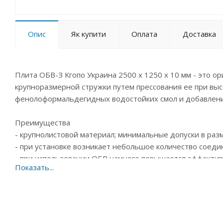
Опис
Як купити
Оплата
Доставка
Плита ОБВ-З Кгопо Украина 2500 х 1250 х 10 мм - это о
крупноразмерной стружки путем прессования ее при вы
фенолоформальдегидных водостойких смол и добавление
Преимущества
- крупнолистовой материал; минимальные допуски в раз
- при установке возникает небольшое количество соеди
- при использовании ОБВ намного повышается эффектив
применять и для влажной среды; безвредность для здор
- привлекательный внешний вид, который может иметь т
древесины.