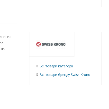
ется из
их
ти.
Всі товари категорії
Всі товари бренду Swiss Krono
; можно
ов