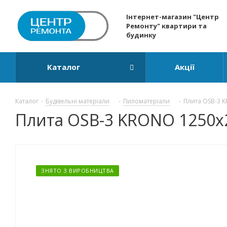
Інтернет-магазин "Центр
Ремонту" квартири та
будинку
Каталог
Акції
Каталог
-
Будівельні матеріали
-
Пиломатеріали
-
Плита OSB-3 
Плита OSB-3 KRONO 1250
ЗНЯТО З ВИРОБНИЦТВА