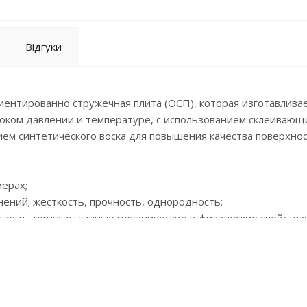
Відгуки
риентированно стружечная плита (ОСП), которая изготавлива
соком давлении и температуре, с использованием склеивающ
м синтетического воска для повышения качества поверхнос
мерах;
нений; жесткость, прочность, однородность;
ность труда; отличные механические и физические свойства
овья - класс вредных выбросов Е1;
акую же отделку, как древесина; экономия природных запас