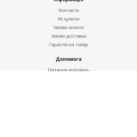
Контакти
Як купити
Умови оплати
Умови доставки
Гарантія на товар
Допомога
Питання-відповідь
Бренди
Наші контакти
+38 067 502 20 26
zakaz@ekt.com.ua
м. Київ, вул. Магнітогорська 1-А