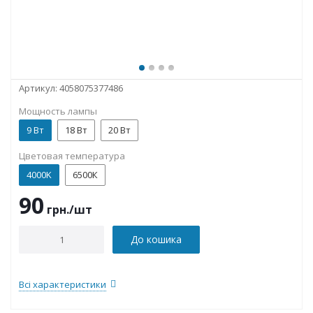
Артикул:
4058075377486
Мощность лампы
9 Вт
18 Вт
20 Вт
Цветовая температура
4000K
6500К
90
грн.
/шт
До кошика
Всі характеристики