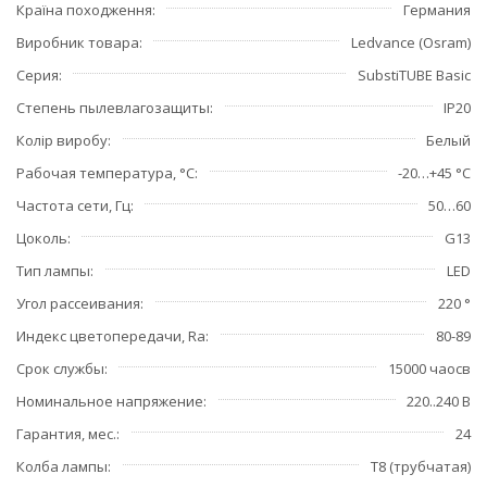
Країна походження
Германия
Виробник товара
Ledvance (Osram)
Серия
SubstiTUBE Basic
Степень пылевлагозащиты
IP20
Колір виробу
Белый
Рабочая температура, °С
-20…+45 °C
Частота сети, Гц
50…60
Цоколь
G13
Тип лампы
LED
Угол рассеивания
220 °
Индекс цветопередачи, Ra
80-89
Срок службы
15000 чаосв
Номинальное напряжение
220..240 В
Гарантия, мес.
24
Колба лампы
T8 (трубчатая)