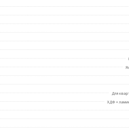
Я
Для квар
ХДФ + лам