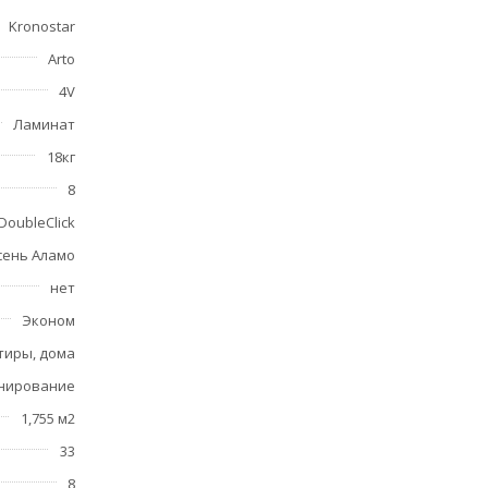
Kronostar
Arto
4V
Ламинат
18кг
8
DoubleClick
сень Аламо
нет
Эконом
тиры, дома
инирование
1,755 м2
33
8