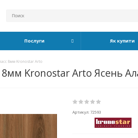
Послуги
Як купити
асс 8мм Kronostar Arto
 8мм Kronostar Arto Ясень А
Артикул:
72593