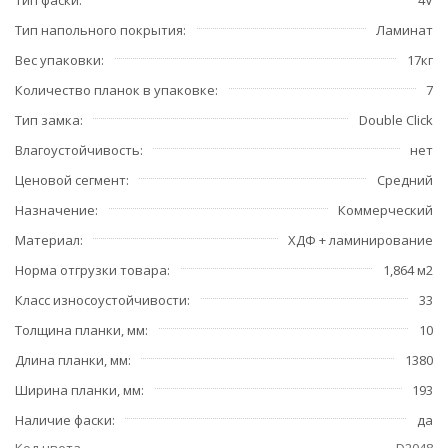
Тип напольного покрытия
Ламинат
Вес упаковки
17кг
Количество планок в упаковке
7
Тип замка
Double Click
Влагоустойчивость
нет
Ценовой сегмент
Средний
Назначение
Коммерческий
Материал
ХДФ + ламинирование
Норма отгрузки товара
1,864 м2
Класс износоустойчивости
33
Толщина планки, мм
10
Длина планки, мм
1380
Ширина планки, мм
193
Наличие фаски
да
Код цвета
D2048