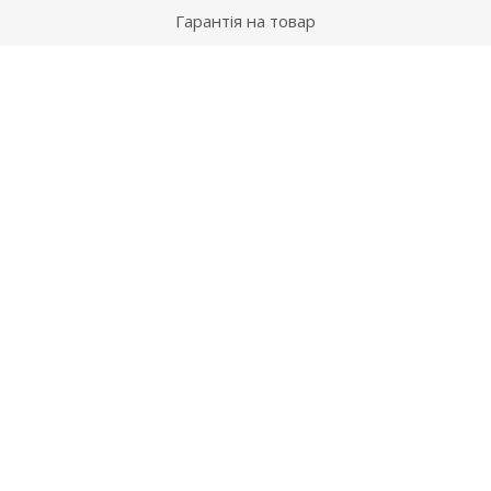
Гарантія на товар
Допомога
Питання-відповідь
Бренди
Наші контакти
+38 067 502 20 26
zakaz@ekt.com.ua
м. Київ, вул. Магнітогорська 1-А
2026 © "Центр Ремонту"