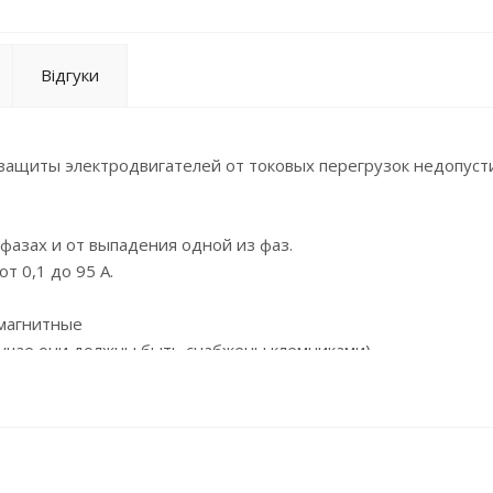
Відгуки
защиты электродвигателей от токовых перегрузок недопус
фазах и от выпадения одной из фаз.
т 0,1 до 95 А.
 магнитные
случае они должны быть снабжены клемниками).
тветствуют требованиям ТУ У 3.11-05814256-99-97