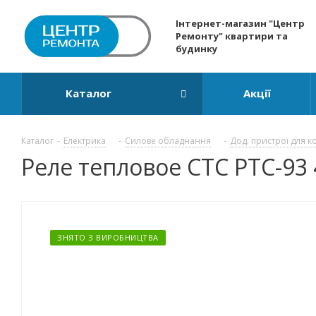
Інтернет-магазин "Центр
Ремонту" квартири та
будинку
Каталог
Акції
Каталог
-
Електрика
-
Силове обладнання
-
Дод. пристрої для к
Реле тепловое СТС РТС-93 
ЗНЯТО З ВИРОБНИЦТВА