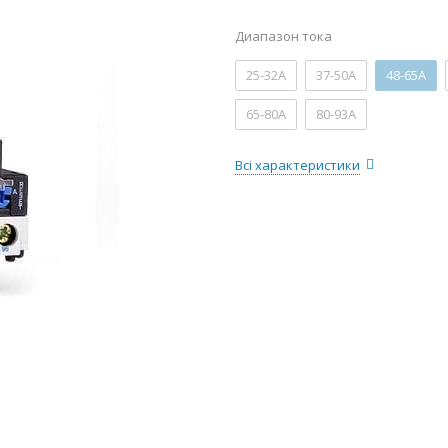
Диапазон тока
25-32А
37-50А
48-65А
65-80А
80-93А
Всі характеристики