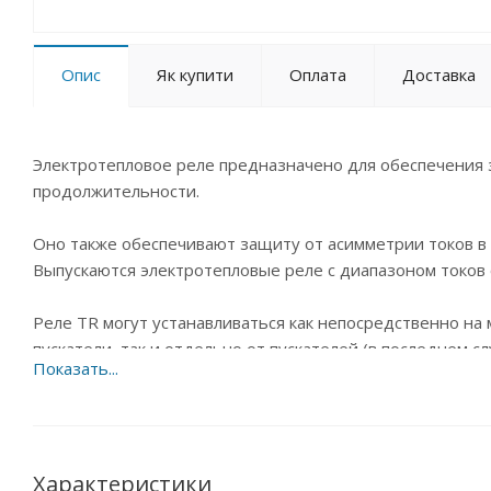
Опис
Як купити
Оплата
Доставка
Электротепловое реле предназначено для обеспечения 
продолжительности.
Оно также обеспечивают защиту от асимметрии токов в 
Выпускаются электротепловые реле с диапазоном токов о
Реле TR могут устанавливаться как непосредственно на
пускатели, так и отдельно от пускателей (в последнем 
Номинальный ток вспомогательных контактов 10 А. Соо
Характеристики