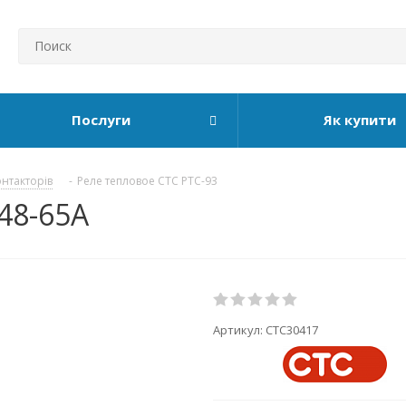
Послуги
Як купити
онтакторів
-
Реле тепловое СТС РТС-93
48-65А
Артикул:
СТС30417