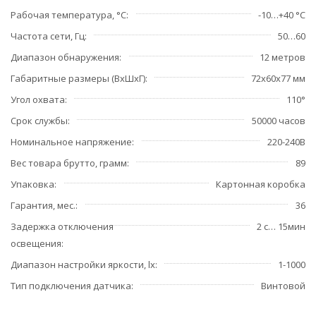
Рабочая температура, °С
-10…+40 °С
Частота сети, Гц
50…60
Диапазон обнаружения
12 метров
Габаритные размеры (ВхШхГ)
72х60х77 мм
Угол охвата
110°
Срок службы
50000 часов
Номинальное напряжение
220-240В
Вес товара брутто, грамм
89
Упаковка
Картонная коробка
Гарантия, мес.
36
Задержка отключения
2 с… 15мин
освещения
Диапазон настройки яркости, lx
1-1000
Тип подключения датчика
Винтовой