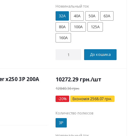
Номинальный ток
32А
40А
50А
63А
80А
100А
125А
160А
До кошика
 x250 3P 200А
10272.29
грн.
/шт
12840.36
грн.
-
20
%
Економія
2568.07
грн.
Количество полюсов
3P
Номинальный ток