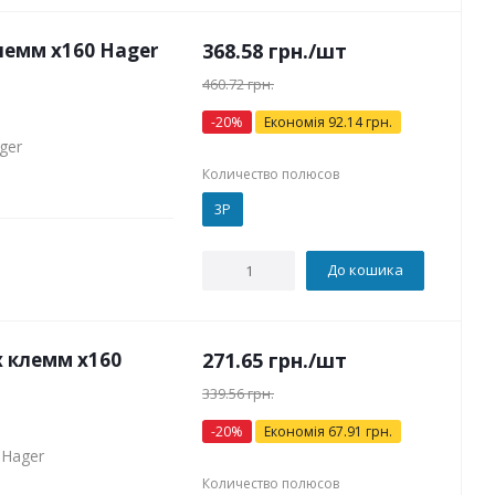
емм x160 Hager
368.58
грн.
/шт
460.72
грн.
-
20
%
Економія
92.14
грн.
ger
Количество полюсов
3P
До кошика
 клемм х160
271.65
грн.
/шт
339.56
грн.
-
20
%
Економія
67.91
грн.
 Hager
Количество полюсов