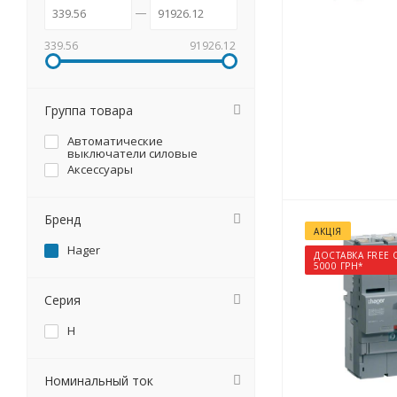
339.56
91926.12
Группа товара
Автоматические
выключатели силовые
Аксессуары
Бренд
АКЦІЯ
Hager
ДОСТАВКА FREE 
5000 ГРН*
Серия
H
Номинальный ток