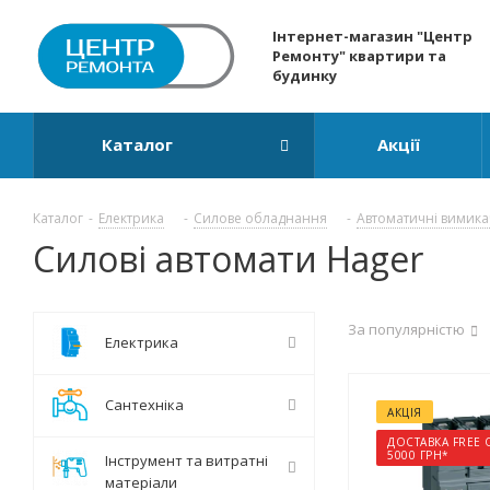
Інтернет-магазин "Центр
Ремонту" квартири та
будинку
Каталог
Акції
Каталог
-
Електрика
-
Силове обладнання
-
Автоматичні вимикач
Силові автомати Hager
За популярністю
Електрика
Сантехніка
АКЦІЯ
ДОСТАВКА FREE 
5000 ГРН*
Інструмент та витратні
матеріали