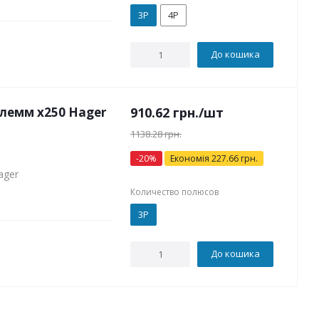
3P
4P
До кошика
лемм x250 Hager
910.62
грн.
/шт
1138.28
грн.
-
20
%
Економія
227.66
грн.
ager
Количество полюсов
3P
До кошика