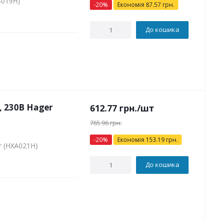
B019H)
-
20
%
Економія
87.57
грн.
До кошика
 230В Hager
612.77
грн.
/шт
765.96
грн.
-
20
%
Економія
153.19
грн.
 (HXA021H)
До кошика