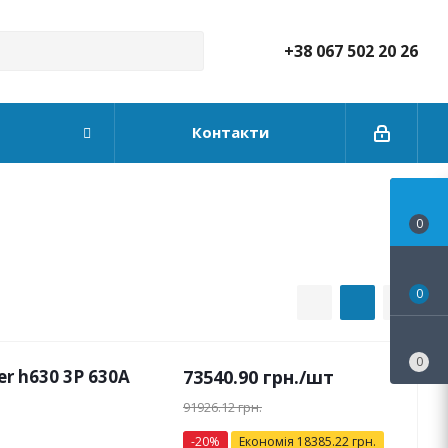
+38 067 502 20 26
Контакти
0
0
0
 h630 3P 630А
73540.90
грн.
/шт
91926.12
грн.
-
20
%
Економія
18385.22
грн.