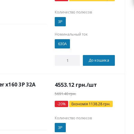
Количество полюсов
3P
Номинальный ток
630А
До кошика
 x160 3P 32А
4553.12
грн.
/шт
5691.40
грн.
-
20
%
Економія
1138.28
грн.
Количество полюсов
3P