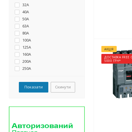
32А
40А
50А
63А
80А
100А
125А
АКЦІЯ
160А
ДОСТАВКА FREE 
200А
5000 ГРН*
250А
400А
630А
Скинути