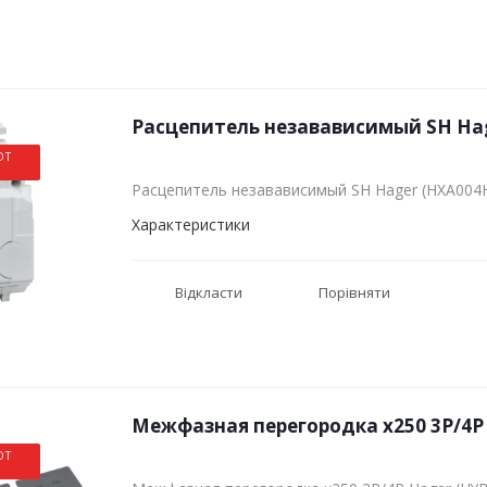
Расцепитель незавависимый SH Hag
ОТ
Расцепитель незавависимый SH Hager (HXA004
Характеристики
Відкласти
Порівняти
Межфазная перегородка x250 3P/4P
ОТ