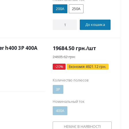
200А
250А
До кошика
 h400 3P 400А
19684.50
грн.
/шт
24605.62
грн.
-
20
%
Економія
4921.12
грн.
Количество полюсов
3P
Номинальный ток
400А
НЕМАЄ В НАЯВНОСТІ