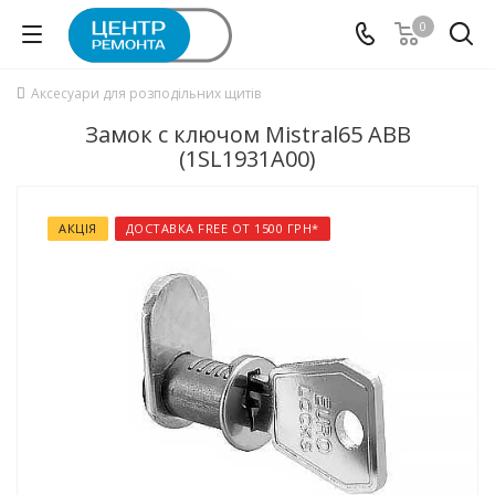
0
Аксесуари для розподільних щитів
Замок с ключом Mistral65 ABB
(1SL1931A00)
АКЦІЯ
ДОСТАВКА FREE ОТ 1500 ГРН*