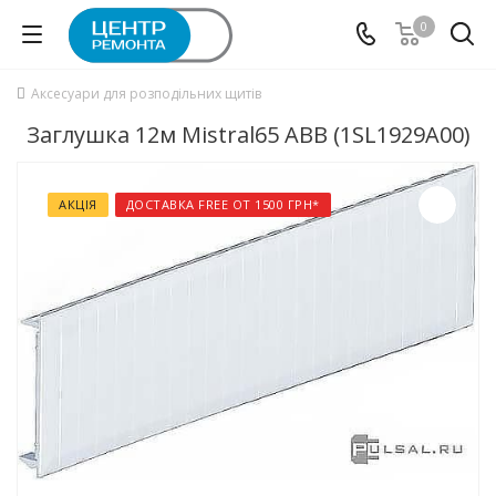
0
Аксесуари для розподільних щитів
Заглушка 12м Mistral65 ABB (1SL1929A00)
АКЦІЯ
ДОСТАВКА FREE ОТ 1500 ГРН*