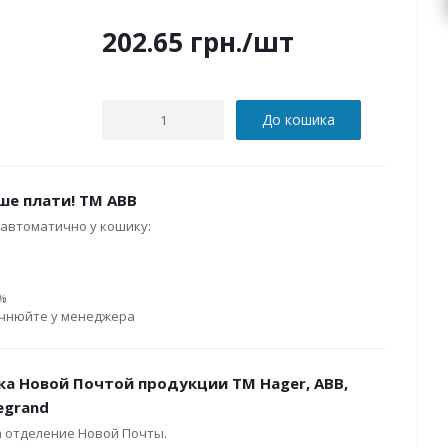
202.65
грн.
/шт
До кошика
ше плати! ТМ ABB
автоматично у кошику:
0%
очнюйте у менеджера
ка Новой Почтой продукции ТМ Hager, ABB,
Legrand
а отделение Новой Почты.