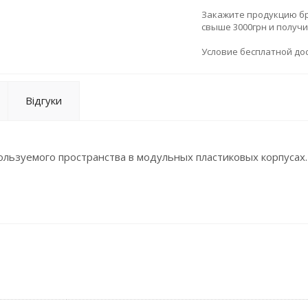
Закажите продукцию брен
свыше 3000грн и получ
Условие бесплатной дос
Відгуки
льзуемого пространства в модульных пластиковых корпусах.