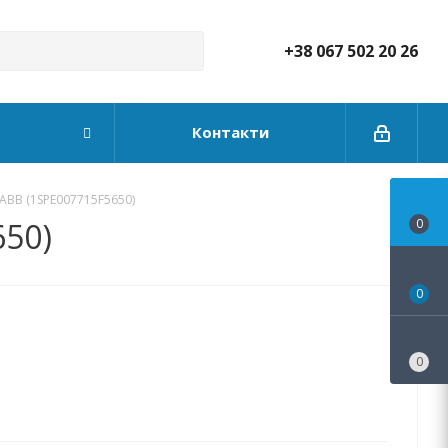
+38 067 502 20 26
Контакти
ABB (1SPE007715F5650)
650)
0
0
0