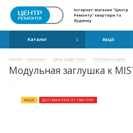
Інтернет-магазин "Центр
Ремонту" квартири та
будинку
Каталог
Акції
Каталог
-
Електрика
-
Щити, шафи, боксі
-
Розподільні щити
-
Модульная заглушка к MIS
АКЦІЯ
ДОСТАВКА FREE ОТ 1500 ГРН*