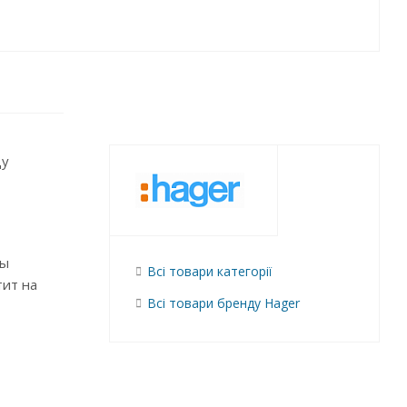
цу
Вы
Всі товари категорії
тит на
Всі товари бренду Hager