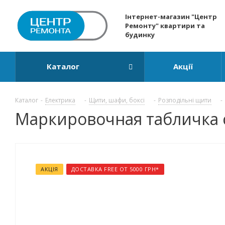
Інтернет-магазин "Центр
Ремонту" квартири та
будинку
Каталог
Акції
Каталог
-
Електрика
-
Щити, шафи, боксі
-
Розподільні щити
-
Маркировочная табличка с
АКЦІЯ
ДОСТАВКА FREE ОТ 5000 ГРН*