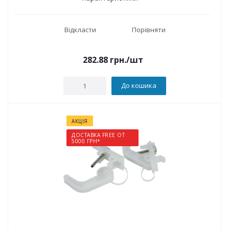
Відкласти
Порівняти
282.88
грн.
/шт
До кошика
АКЦІЯ
ДОСТАВКА FREE ОТ
5000 ГРН*