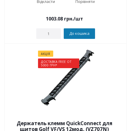
Відкласти
Порівняти
1003.08
грн.
/шт
До кошика
АКЦІЯ
ДОСТАВКА FREE ОТ
5000 ГРН*
Держатель клемм QuickConnect для
щитов Golf VF/VS 12мод. (VZ707N)