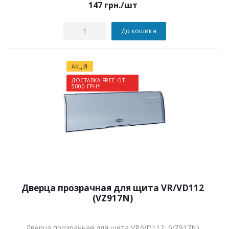
147
грн.
/шт
До кошика
АКЦІЯ
ДОСТАВКА FREE ОТ
5000 ГРН*
Дверца прозрачная для щита VR/VD112
(VZ917N)
Дверца прозрачная для щита VR/VD112 (VZ917N)