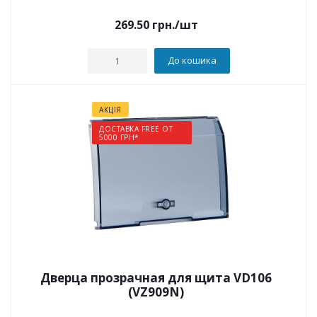
269.50
грн.
/шт
До кошика
АКЦІЯ
ДОСТАВКА FREE ОТ
5000 ГРН*
Дверца прозрачная для щита VD106
(VZ909N)