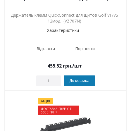
Держатель клемм QuickConnect для щитов Golf VF/VS
12мод. (VZ707N)
Характеристики
Відкласти
Порівняти
455.52
грн.
/шт
До кошика
АКЦІЯ
ДОСТАВКА FREE ОТ
5000 ГРН*