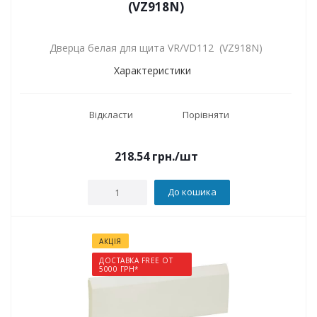
(VZ918N)
Дверца белая для щита VR/VD112 (VZ918N)
Характеристики
Відкласти
Порівняти
218.54
грн.
/шт
До кошика
АКЦІЯ
ДОСТАВКА FREE ОТ
5000 ГРН*