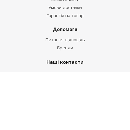
Умови доставки
Гарантія на товар
Допомога
Питання-відповідь
Бренди
Наші контакти
+38 067 502 20 26
zakaz@ekt.com.ua
м. Київ, вул. Магнітогорська 1-А
2026 © "Центр Ремонту"