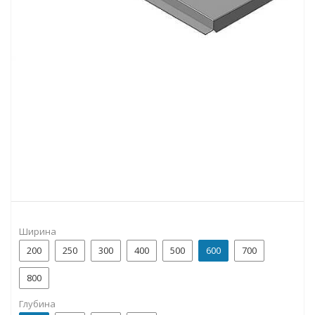
Ширина
200
250
300
400
500
600
700
800
Глубина